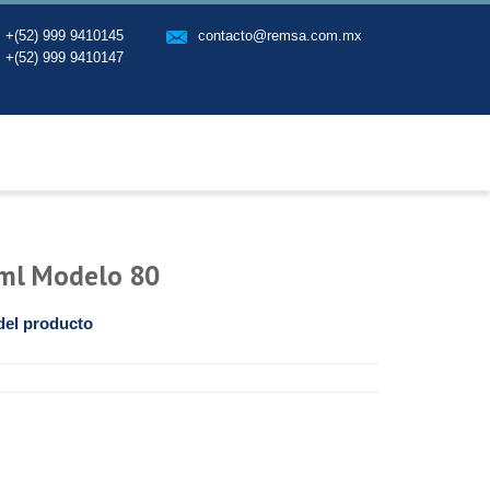
+(52) 999 9410145
contacto@remsa.com.mx
+(52) 999 9410147
 ml Modelo 80
del producto