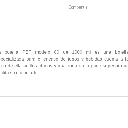
Compartir:
a botella PET modelo 80 de 1000 ml es una botell
specializada para el envase de jugos y bebidas cuenta a l
rgo de ella anillos planos y una zona en la parte superior qu
Tapa d
cilita su etiquetado
mm BC